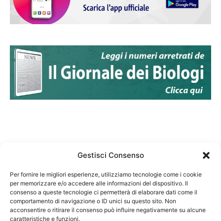
Gestisci Consenso
Per fornire le migliori esperienze, utilizziamo tecnologie come i cookie
per memorizzare e/o accedere alle informazioni del dispositivo. Il
Federazione Nazionale Degli Ordini dei Biologi:
consenso a queste tecnologie ci permetterà di elaborare dati come il
codice fiscale 80069130583
comportamento di navigazione o ID unici su questo sito. Non
Responsabile sito internet www.fnob.it: Vincenzo
acconsentire o ritirare il consenso può influire negativamente su alcune
caratteristiche e funzioni.
D'Anna