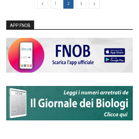
1
2
3
APP FNOB