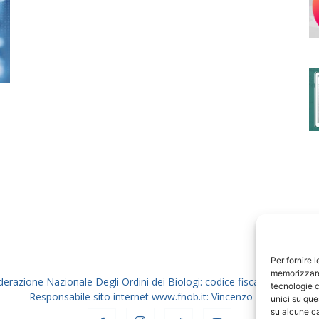
degli
Ordini
dei
Per fornire 
memorizzare 
derazione Nazionale Degli Ordini dei Biologi: codice fiscale 80069130
tecnologie c
Responsabile sito internet www.fnob.it: Vincenzo D'Anna
unici su que
su alcune ca