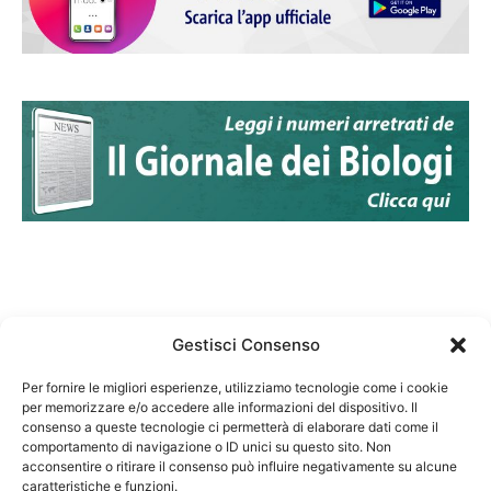
Gestisci Consenso
Per fornire le migliori esperienze, utilizziamo tecnologie come i cookie
per memorizzare e/o accedere alle informazioni del dispositivo. Il
Federazione Nazionale Degli Ordini dei Biologi:
consenso a queste tecnologie ci permetterà di elaborare dati come il
codice fiscale 80069130583
comportamento di navigazione o ID unici su questo sito. Non
Responsabile sito internet www.fnob.it: Vincenzo
acconsentire o ritirare il consenso può influire negativamente su alcune
caratteristiche e funzioni.
D'Anna