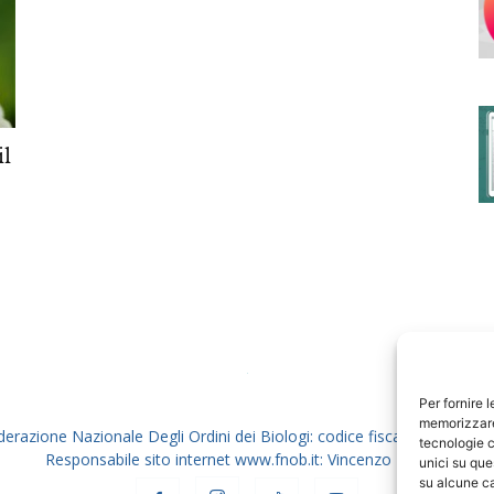
degli
il
Ordini
dei
Per fornire 
memorizzare 
derazione Nazionale Degli Ordini dei Biologi: codice fiscale 80069130
tecnologie c
Responsabile sito internet www.fnob.it: Vincenzo D'Anna
unici su que
su alcune ca