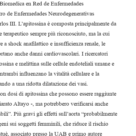
n Biomedica en Red de Enfermedades
Biologi
ro de Enfermedades Neurodegenerativas
os III. L’apitossina è composta principalmente da
le terapeutico sempre più riconosciuto, ma la cui
e a shock anafilattico e insufficienza renale, le
tano anche danni cardiovascolari. I ricercatori
ssina e melittina sulle cellule endoteliali umane e
trambi influenzano la vitalità cellulare e la
ando a una ridotta dilatazione dei vasi.
 con dosi di apitossina che possono essere raggiunte
arato Altayo -, ma potrebbero verificarsi anche
li”. Più gravi gli effetti sull’aorta “probabilmente
geni sui soggetti femminili, che riduce il rischio
stuè, associato presso la UAB e primo autore