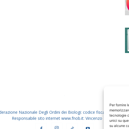
degli
Ordini
dei
Per fornire 
memorizzare 
derazione Nazionale Degli Ordini dei Biologi: codice fiscale 80069130
tecnologie c
Responsabile sito internet www.fnob.it: Vincenzo D'Anna
unici su que
su alcune ca