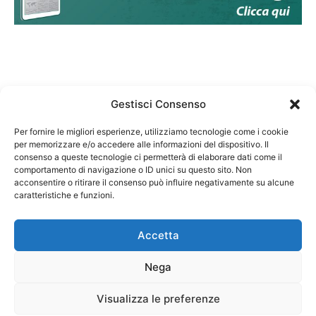
Gestisci Consenso
Per fornire le migliori esperienze, utilizziamo tecnologie come i cookie
per memorizzare e/o accedere alle informazioni del dispositivo. Il
Federazione Nazionale Degli Ordini dei Biologi:
consenso a queste tecnologie ci permetterà di elaborare dati come il
codice fiscale 80069130583
comportamento di navigazione o ID unici su questo sito. Non
Responsabile sito internet www.fnob.it: Vincenzo
acconsentire o ritirare il consenso può influire negativamente su alcune
caratteristiche e funzioni.
D'Anna
Accetta
Nega
Privacy Policy
Cookie Policy
Visualizza le preferenze