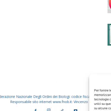
degli
Ordini
dei
Per fornire 
memorizzare 
derazione Nazionale Degli Ordini dei Biologi: codice fiscale 80069130
tecnologie c
Responsabile sito internet www.fnob.it: Vincenzo D'Anna
unici su que
su alcune ca