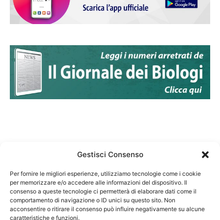
Gestisci Consenso
Per fornire le migliori esperienze, utilizziamo tecnologie come i cookie
per memorizzare e/o accedere alle informazioni del dispositivo. Il
Federazione Nazionale Degli Ordini dei Biologi:
consenso a queste tecnologie ci permetterà di elaborare dati come il
codice fiscale 80069130583
comportamento di navigazione o ID unici su questo sito. Non
Responsabile sito internet www.fnob.it: Vincenzo
acconsentire o ritirare il consenso può influire negativamente su alcune
caratteristiche e funzioni.
D'Anna