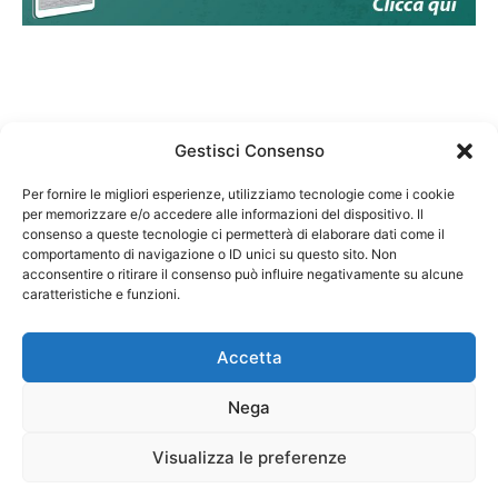
Gestisci Consenso
Per fornire le migliori esperienze, utilizziamo tecnologie come i cookie
per memorizzare e/o accedere alle informazioni del dispositivo. Il
Federazione Nazionale Degli Ordini dei Biologi:
consenso a queste tecnologie ci permetterà di elaborare dati come il
codice fiscale 80069130583
comportamento di navigazione o ID unici su questo sito. Non
Responsabile sito internet www.fnob.it:
acconsentire o ritirare il consenso può influire negativamente su alcune
caratteristiche e funzioni.
Vincenzo D'Anna
Accetta
Nega
Privacy Policy
Cookie Policy
Visualizza le preferenze
Copyright © 2023 Federazione Nazionale degli Ordini dei Biologi, All