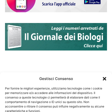
Gestisci Consenso
Per fornire le migliori esperienze, utilizziamo tecnologie come i cookie
per memorizzare e/o accedere alle informazioni del dispositivo. Il
Federazione Nazionale Degli Ordini dei Biologi:
consenso a queste tecnologie ci permetterà di elaborare dati come il
codice fiscale 80069130583
comportamento di navigazione o ID unici su questo sito. Non
Responsabile sito internet www.fnob.it: Vincenzo
acconsentire o ritirare il consenso può influire negativamente su alcune
caratteristiche e funzioni.
D'Anna