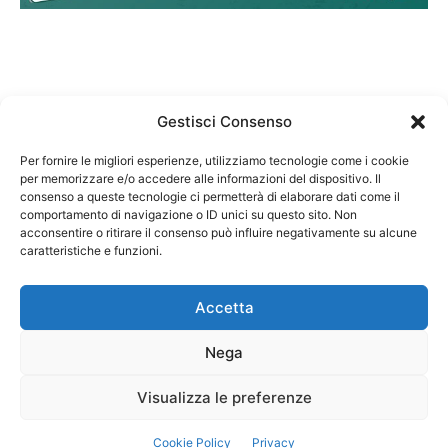
Gestisci Consenso
Per fornire le migliori esperienze, utilizziamo tecnologie come i cookie
per memorizzare e/o accedere alle informazioni del dispositivo. Il
Federazione Nazionale Degli Ordini dei Biologi:
consenso a queste tecnologie ci permetterà di elaborare dati come il
codice fiscale 80069130583
comportamento di navigazione o ID unici su questo sito. Non
Responsabile sito internet www.fnob.it: Vincenzo
acconsentire o ritirare il consenso può influire negativamente su alcune
D'Anna
caratteristiche e funzioni.
Accetta
Nega
Privacy Policy
Cookie Policy
Visualizza le preferenze
Copyright © 2023 Federazione Nazionale degli Ordini dei Biologi, All
Cookie Policy
Privacy
Rights Reserved.