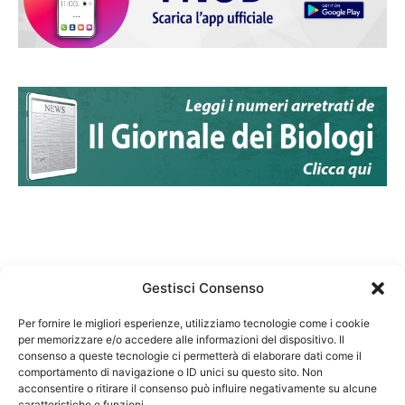
Gestisci Consenso
Per fornire le migliori esperienze, utilizziamo tecnologie come i cookie
per memorizzare e/o accedere alle informazioni del dispositivo. Il
Federazione Nazionale Degli Ordini dei Biologi:
consenso a queste tecnologie ci permetterà di elaborare dati come il
codice fiscale 80069130583
comportamento di navigazione o ID unici su questo sito. Non
Responsabile sito internet www.fnob.it: Vincenzo
acconsentire o ritirare il consenso può influire negativamente su alcune
caratteristiche e funzioni.