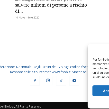
salvare milioni di persone a rischio
Biologi
di...
10 Novembre 2020
Per fornire 
memorizzare 
derazione Nazionale Degli Ordini dei Biologi: codice fiscale 80069130
tecnologie c
Responsabile sito internet www.fnob.it: Vincenzo D'Anna
unici su que
su alcune ca
Ac
i Biologi, All Rights Reserved.