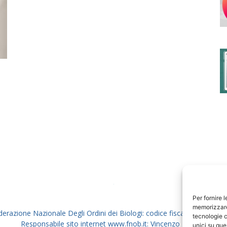
degli
Ordini
dei
Per fornire 
memorizzare 
derazione Nazionale Degli Ordini dei Biologi: codice fiscale 80069130
tecnologie c
Responsabile sito internet www.fnob.it: Vincenzo D'Anna
unici su que