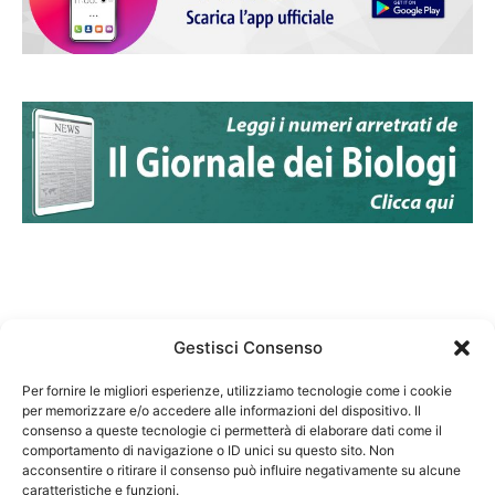
Gestisci Consenso
Per fornire le migliori esperienze, utilizziamo tecnologie come i cookie
per memorizzare e/o accedere alle informazioni del dispositivo. Il
Federazione Nazionale Degli Ordini dei Biologi:
consenso a queste tecnologie ci permetterà di elaborare dati come il
codice fiscale 80069130583
comportamento di navigazione o ID unici su questo sito. Non
Responsabile sito internet www.fnob.it: Vincenzo
acconsentire o ritirare il consenso può influire negativamente su alcune
caratteristiche e funzioni.
D'Anna