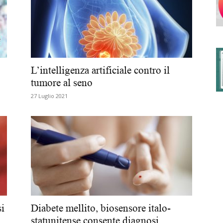
degli
L’intelligenza artificiale contro il
tumore al seno
27 Luglio 2021
Ordini
dei
si
Diabete mellito, biosensore italo-
statunitense consente diagnosi