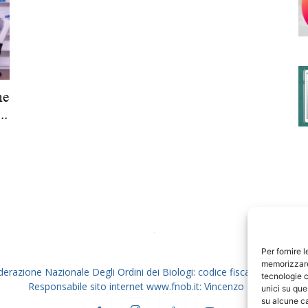
degli
ne
..
Ordini
dei
Per fornire 
memorizzare 
derazione Nazionale Degli Ordini dei Biologi: codice fiscale 80069130
tecnologie c
Responsabile sito internet www.fnob.it: Vincenzo D'Anna
unici su que
su alcune ca