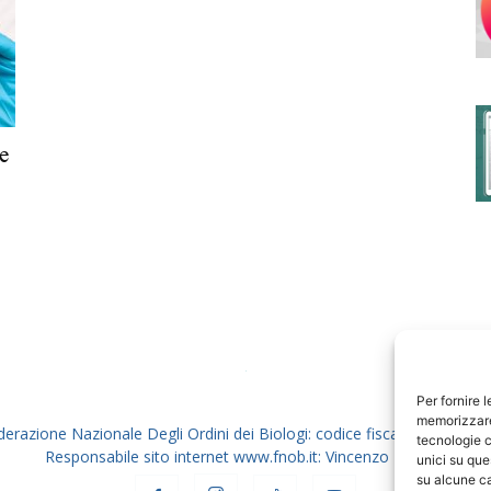
degli
e
Ordini
dei
Per fornire 
memorizzare 
derazione Nazionale Degli Ordini dei Biologi: codice fiscale 80069130
tecnologie c
Responsabile sito internet www.fnob.it: Vincenzo D'Anna
unici su que
su alcune ca