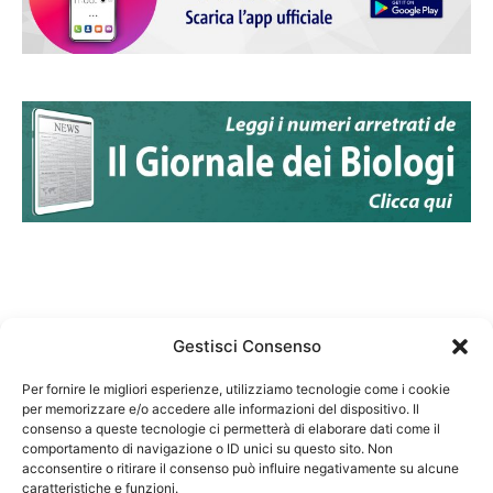
Gestisci Consenso
Per fornire le migliori esperienze, utilizziamo tecnologie come i cookie
per memorizzare e/o accedere alle informazioni del dispositivo. Il
Federazione Nazionale Degli Ordini dei Biologi:
consenso a queste tecnologie ci permetterà di elaborare dati come il
codice fiscale 80069130583
comportamento di navigazione o ID unici su questo sito. Non
Responsabile sito internet www.fnob.it: Vincenzo
acconsentire o ritirare il consenso può influire negativamente su alcune
caratteristiche e funzioni.
D'Anna