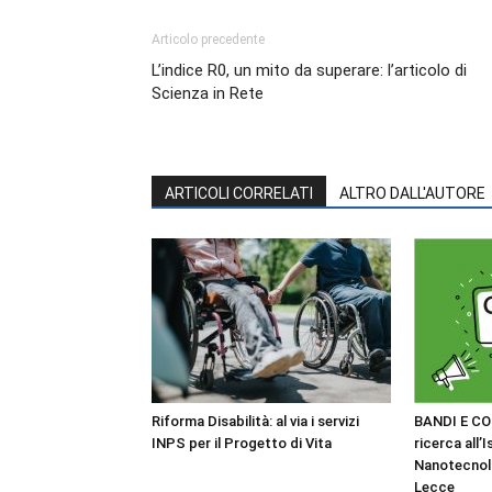
Articolo precedente
L’indice R0, un mito da superare: l’articolo di
Scienza in Rete
ARTICOLI CORRELATI
ALTRO DALL'AUTORE
Riforma Disabilità: al via i servizi
BANDI E CO
INPS per il Progetto di Vita
ricerca all’I
Nanotecnol
Lecce