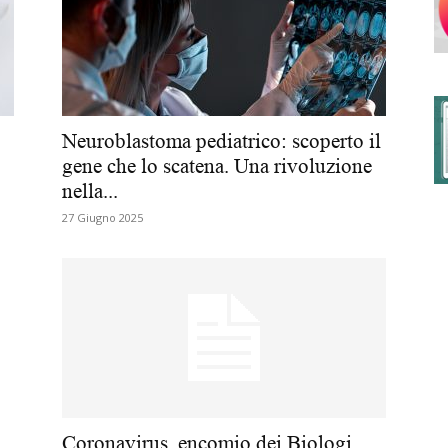
degli
Neuroblastoma pediatrico: scoperto il
gene che lo scatena. Una rivoluzione
nella...
Ordini
27 Giugno 2025
dei
Coronavirus, encomio dei Biologi