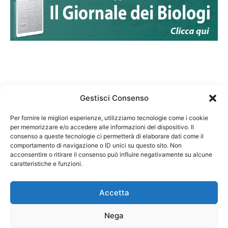
Gestisci Consenso
Per fornire le migliori esperienze, utilizziamo tecnologie come i cookie
per memorizzare e/o accedere alle informazioni del dispositivo. Il
Federazione Nazionale Degli Ordini dei Biologi:
consenso a queste tecnologie ci permetterà di elaborare dati come il
codice fiscale 80069130583
comportamento di navigazione o ID unici su questo sito. Non
Responsabile sito internet www.fnob.it: Vincenzo
acconsentire o ritirare il consenso può influire negativamente su alcune
caratteristiche e funzioni.
D'Anna
Accetta
Nega