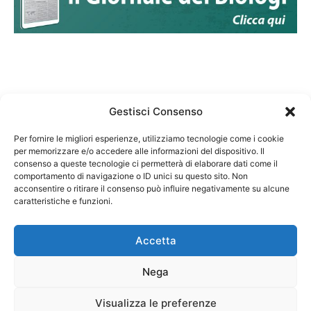
Gestisci Consenso
Per fornire le migliori esperienze, utilizziamo tecnologie come i cookie
per memorizzare e/o accedere alle informazioni del dispositivo. Il
Federazione Nazionale Degli Ordini dei Biologi:
consenso a queste tecnologie ci permetterà di elaborare dati come il
codice fiscale 80069130583
comportamento di navigazione o ID unici su questo sito. Non
Responsabile sito internet www.fnob.it: Vincenzo
acconsentire o ritirare il consenso può influire negativamente su alcune
D'Anna
caratteristiche e funzioni.
Accetta
Nega
Privacy Policy
Cookie Policy
Visualizza le preferenze