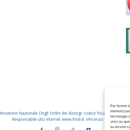
degli
Ordini
dei
Per fornire 
memorizzare 
derazione Nazionale Degli Ordini dei Biologi: codice fiscale 80069130
tecnologie c
Responsabile sito internet www.fnob.it: Vincenzo D'Anna
unici su que
su alcune ca