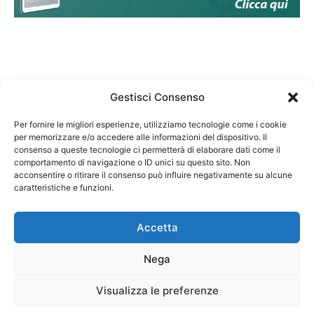
Gestisci Consenso
Per fornire le migliori esperienze, utilizziamo tecnologie come i cookie
per memorizzare e/o accedere alle informazioni del dispositivo. Il
Federazione Nazionale Degli Ordini dei Biologi:
consenso a queste tecnologie ci permetterà di elaborare dati come il
codice fiscale 80069130583
comportamento di navigazione o ID unici su questo sito. Non
Responsabile sito internet www.fnob.it: Vincenzo
acconsentire o ritirare il consenso può influire negativamente su alcune
D'Anna
caratteristiche e funzioni.
Accetta
Nega
Privacy Policy
Cookie Policy
Visualizza le preferenze
Copyright © 2023 Federazione Nazionale degli Ordini dei Biologi, All