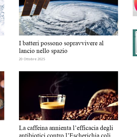
degli
I batteri possono sopravvivere al
lancio nello spazio
20 Ottobre 2025
Ordini
dei
La caffeina annienta l’efficacia degli
antibiotici contro l’Escherichia coli