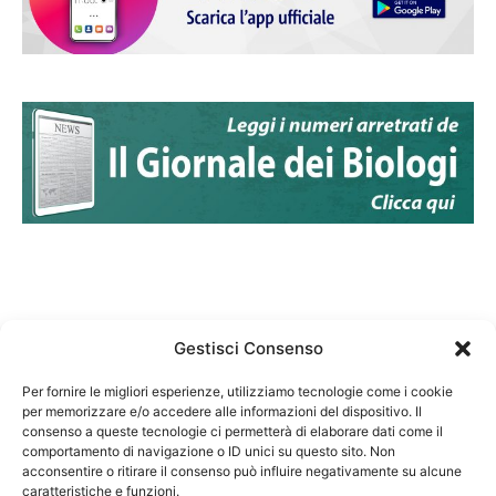
Gestisci Consenso
Per fornire le migliori esperienze, utilizziamo tecnologie come i cookie
per memorizzare e/o accedere alle informazioni del dispositivo. Il
Federazione Nazionale Degli Ordini dei Biologi:
consenso a queste tecnologie ci permetterà di elaborare dati come il
codice fiscale 80069130583
comportamento di navigazione o ID unici su questo sito. Non
Responsabile sito internet www.fnob.it: Vincenzo
acconsentire o ritirare il consenso può influire negativamente su alcune
caratteristiche e funzioni.
D'Anna