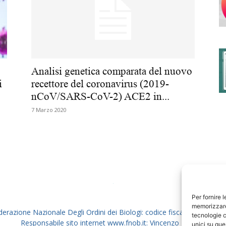
degli
Analisi genetica comparata del nuovo
ci
recettore del coronavirus (2019-
nCoV/SARS-CoV-2) ACE2 in...
Ordini
7 Marzo 2020
dei
Per fornire 
memorizzare 
derazione Nazionale Degli Ordini dei Biologi: codice fiscale 80069130
tecnologie c
Responsabile sito internet www.fnob.it: Vincenzo D'Anna
unici su que