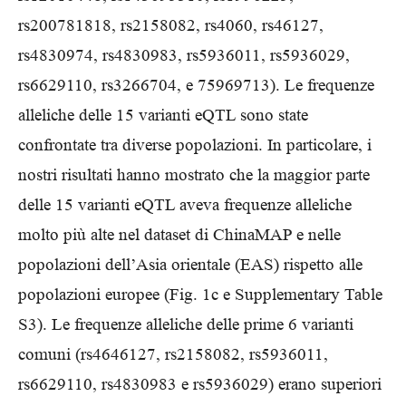
rs200781818, rs2158082, rs4060, rs46127,
rs4830974, rs4830983, rs5936011, rs5936029,
rs6629110, rs3266704, e 75969713). Le frequenze
alleliche delle 15 varianti eQTL sono state
confrontate tra diverse popolazioni. In particolare, i
nostri risultati hanno mostrato che la maggior parte
delle 15 varianti eQTL aveva frequenze alleliche
molto più alte nel dataset di ChinaMAP e nelle
popolazioni dell’Asia orientale (EAS) rispetto alle
popolazioni europee (Fig. 1c e Supplementary Table
S3). Le frequenze alleliche delle prime 6 varianti
comuni (rs4646127, rs2158082, rs5936011,
rs6629110, rs4830983 e rs5936029) erano superiori