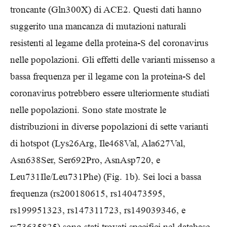
troncante (Gln300X) di ACE2. Questi dati hanno
suggerito una mancanza di mutazioni naturali
resistenti al legame della proteina-S del coronavirus
nelle popolazioni. Gli effetti delle varianti missenso a
bassa frequenza per il legame con la proteina-S del
coronavirus potrebbero essere ulteriormente studiati
nelle popolazioni. Sono state mostrate le
distribuzioni in diverse popolazioni di sette varianti
di hotspot (Lys26Arg, Ile468Val, Ala627Val,
Asn638Ser, Ser692Pro, AsnAsp720, e
Leu731Ile/Leu731Phe) (Fig. 1b). Sei loci a bassa
frequenza (rs200180615, rs140473595,
rs199951323, rs147311723, rs149039346, e
rs73635825) sono stati trovati specifici nel database