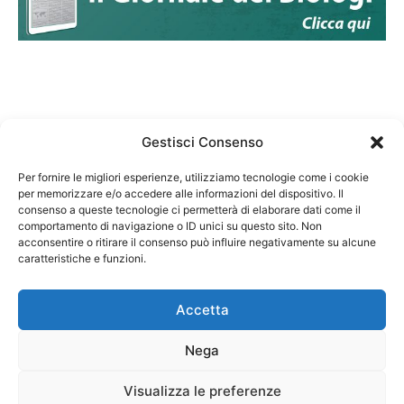
Gestisci Consenso
Per fornire le migliori esperienze, utilizziamo tecnologie come i cookie
per memorizzare e/o accedere alle informazioni del dispositivo. Il
Federazione Nazionale Degli Ordini dei Biologi:
consenso a queste tecnologie ci permetterà di elaborare dati come il
codice fiscale 80069130583
comportamento di navigazione o ID unici su questo sito. Non
Responsabile sito internet www.fnob.it: Vincenzo
acconsentire o ritirare il consenso può influire negativamente su alcune
D'Anna
caratteristiche e funzioni.
Accetta
Nega
Privacy Policy
Cookie Policy
Visualizza le preferenze