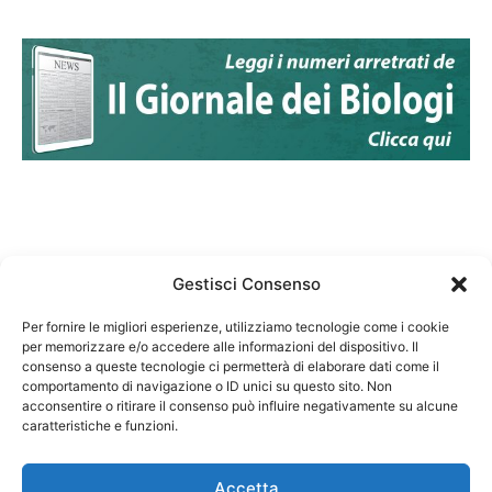
Gestisci Consenso
Per fornire le migliori esperienze, utilizziamo tecnologie come i cookie
per memorizzare e/o accedere alle informazioni del dispositivo. Il
Federazione Nazionale Degli Ordini dei Biologi:
consenso a queste tecnologie ci permetterà di elaborare dati come il
codice fiscale 80069130583
comportamento di navigazione o ID unici su questo sito. Non
Responsabile sito internet www.fnob.it: Vincenzo
acconsentire o ritirare il consenso può influire negativamente su alcune
D'Anna
caratteristiche e funzioni.
Accetta