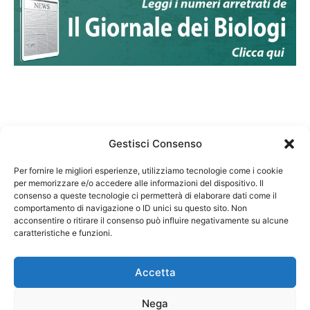
Gestisci Consenso
Per fornire le migliori esperienze, utilizziamo tecnologie come i cookie
per memorizzare e/o accedere alle informazioni del dispositivo. Il
Federazione Nazionale Degli Ordini dei Biologi:
consenso a queste tecnologie ci permetterà di elaborare dati come il
codice fiscale 80069130583
comportamento di navigazione o ID unici su questo sito. Non
Responsabile sito internet www.fnob.it: Vincenzo
acconsentire o ritirare il consenso può influire negativamente su alcune
D'Anna
caratteristiche e funzioni.
Accetta
Nega