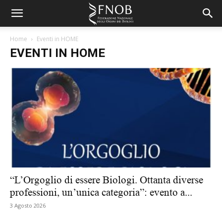
Home
Eventi in HOME
EVENTI IN HOME
“L’Orgoglio di essere Biologi. Ottanta diverse
professioni, un’unica categoria”: evento a...
3 Agosto 2026