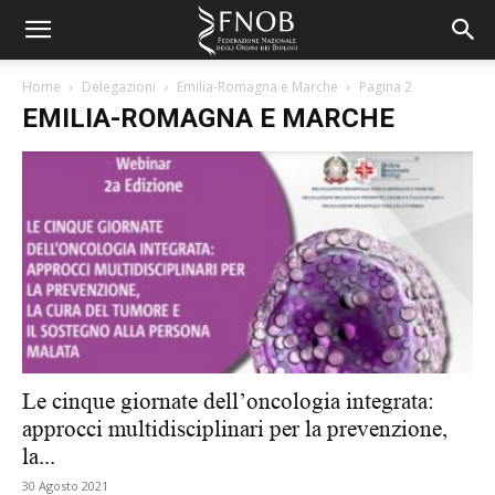
Home
Delegazioni
Emilia-Romagna e Marche
Pagina 2
EMILIA-ROMAGNA E MARCHE
Le cinque giornate dell’oncologia integrata:
approcci multidisciplinari per la prevenzione,
la...
30 Agosto 2021