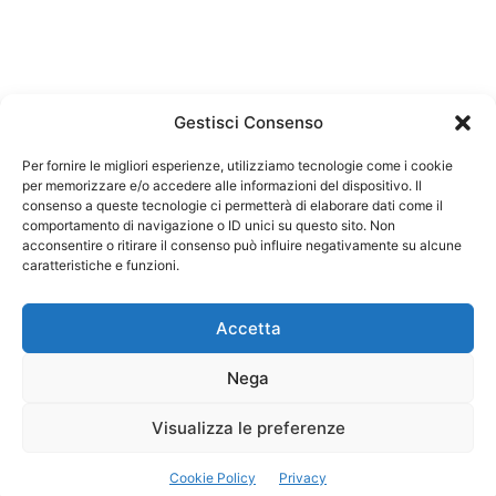
Gestisci Consenso
Per fornire le migliori esperienze, utilizziamo tecnologie come i cookie
per memorizzare e/o accedere alle informazioni del dispositivo. Il
Federazione Nazionale Degli Ordini dei Biologi:
consenso a queste tecnologie ci permetterà di elaborare dati come il
codice fiscale 80069130583
comportamento di navigazione o ID unici su questo sito. Non
Responsabile sito internet www.fnob.it: Vincenzo
acconsentire o ritirare il consenso può influire negativamente su alcune
D'Anna
caratteristiche e funzioni.
Accetta
Nega
Privacy Policy
Cookie Policy
Visualizza le preferenze
Copyright © 2023 Federazione Nazionale degli Ordini dei Biologi, All
Cookie Policy
Privacy
Rights Reserved.