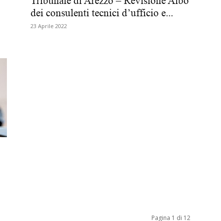
Tribunale di Arezzo – Revisione Albo
dei consulenti tecnici d’ufficio e...
Biologi
23 Aprile 2022
Pagina 1 di 12