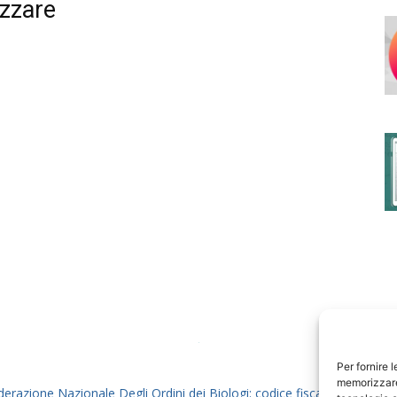
izzare
degli
Ordini
dei
Per fornire 
memorizzare 
derazione Nazionale Degli Ordini dei Biologi: codice fiscale 80069130