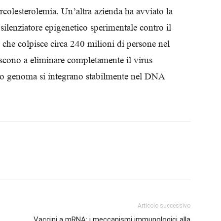
ercolesterolemia. Un’altra azienda ha avviato la
ilenziatore epigenetico sperimentale contro il
e che colpisce circa 240 milioni di persone nel
escono a eliminare completamente il virus
uo genoma si integrano stabilmente nel DNA
Articolo successivo
Vaccini a mRNA: i meccanismi immunologici alla