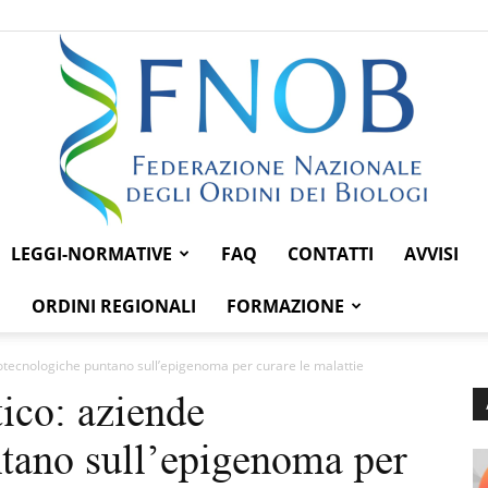
LEGGI-NORMATIVE
FAQ
CONTATTI
AVVISI
Federazione
ORDINI REGIONALI
FORMAZIONE
biotecnologiche puntano sull’epigenoma per curare le malattie
tico: aziende
Nazionale
tano sull’epigenoma per