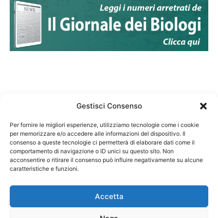
Gestisci Consenso
Per fornire le migliori esperienze, utilizziamo tecnologie come i cookie
per memorizzare e/o accedere alle informazioni del dispositivo. Il
Federazione Nazionale Degli Ordini dei Biologi:
consenso a queste tecnologie ci permetterà di elaborare dati come il
codice fiscale 80069130583
comportamento di navigazione o ID unici su questo sito. Non
Responsabile sito internet www.fnob.it:
acconsentire o ritirare il consenso può influire negativamente su alcune
caratteristiche e funzioni.
Vincenzo D'Anna
Accetta