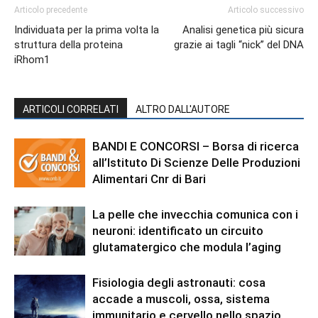
Articolo precedente
Articolo successivo
Individuata per la prima volta la
Analisi genetica più sicura
struttura della proteina
grazie ai tagli “nick” del DNA
iRhom1
ARTICOLI CORRELATI
ALTRO DALL'AUTORE
BANDI E CONCORSI – Borsa di ricerca
all’Istituto Di Scienze Delle Produzioni
Alimentari Cnr di Bari
La pelle che invecchia comunica con i
neuroni: identificato un circuito
glutamatergico che modula l’aging
Fisiologia degli astronauti: cosa
accade a muscoli, ossa, sistema
immunitario e cervello nello spazio