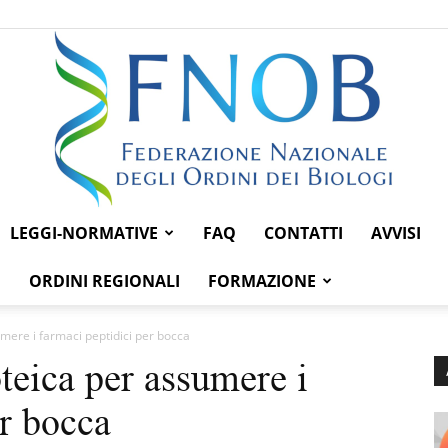
LEGGI-NORMATIVE
FAQ
CONTATTI
AVVISI
Federazione
ORDINI REGIONALI
FORMAZIONE
mere i farmaci peptidici per bocca
teica per assumere i
Nazionale
er bocca