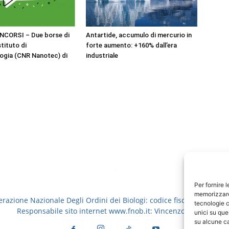
NCORSI – Due borse di
Antartide, accumulo di mercurio in
stituto di
forte aumento: +160% dall’era
ogia (CNR Nanotec) di
industriale
Per fornire 
memorizzare 
erazione Nazionale Degli Ordini dei Biologi: codice fiscale 8006913
tecnologie c
Responsabile sito internet www.fnob.it: Vincenzo D'Anna
unici su que
su alcune ca