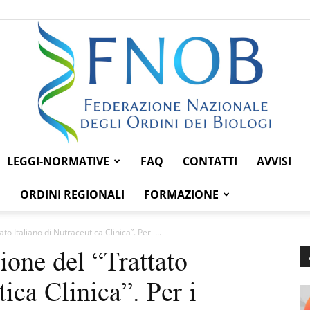
LEGGI-NORMATIVE
FAQ
CONTATTI
AVVISI
Federazione
ORDINI REGIONALI
FORMAZIONE
ato Italiano di Nutraceutica Clinica”. Per i...
zione del “Trattato
Nazionale
tica Clinica”. Per i