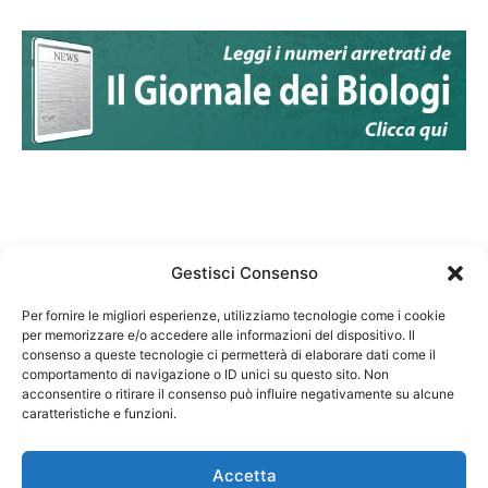
Gestisci Consenso
Per fornire le migliori esperienze, utilizziamo tecnologie come i cookie
per memorizzare e/o accedere alle informazioni del dispositivo. Il
Federazione Nazionale Degli Ordini dei Biologi:
consenso a queste tecnologie ci permetterà di elaborare dati come il
codice fiscale 80069130583
comportamento di navigazione o ID unici su questo sito. Non
Responsabile sito internet www.fnob.it:
acconsentire o ritirare il consenso può influire negativamente su alcune
caratteristiche e funzioni.
Vincenzo D'Anna
Accetta