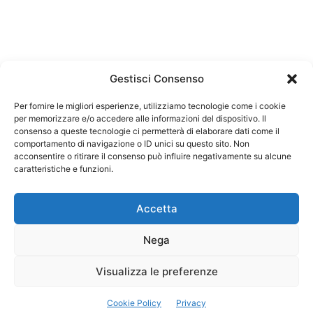
Gestisci Consenso
Per fornire le migliori esperienze, utilizziamo tecnologie come i cookie
per memorizzare e/o accedere alle informazioni del dispositivo. Il
Federazione Nazionale Degli Ordini dei Biologi:
consenso a queste tecnologie ci permetterà di elaborare dati come il
codice fiscale 80069130583
comportamento di navigazione o ID unici su questo sito. Non
Responsabile sito internet www.fnob.it:
acconsentire o ritirare il consenso può influire negativamente su alcune
Vincenzo D'Anna
caratteristiche e funzioni.
Accetta
Nega
Privacy Policy
Cookie Policy
Visualizza le preferenze
Copyright © 2023 Federazione Nazionale degli Ordini dei Biologi, All
Cookie Policy
Privacy
Rights Reserved.