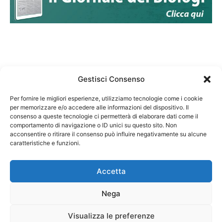
Gestisci Consenso
Per fornire le migliori esperienze, utilizziamo tecnologie come i cookie
per memorizzare e/o accedere alle informazioni del dispositivo. Il
Federazione Nazionale Degli Ordini dei Biologi:
consenso a queste tecnologie ci permetterà di elaborare dati come il
codice fiscale 80069130583
comportamento di navigazione o ID unici su questo sito. Non
Responsabile sito internet www.fnob.it:
acconsentire o ritirare il consenso può influire negativamente su alcune
caratteristiche e funzioni.
Vincenzo D'Anna
Accetta
Nega
Privacy Policy
Cookie Policy
Visualizza le preferenze