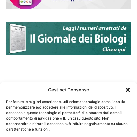
Gestisci Consenso
Per fornire le migliori esperienze, utilizziamo tecnologie come i cookie
per memorizzare e/o accedere alle informazioni del dispositivo. Il
Federazione Nazionale Degli Ordini dei Biologi:
consenso a queste tecnologie ci permetterà di elaborare dati come il
codice fiscale 80069130583
comportamento di navigazione o ID unici su questo sito. Non
Responsabile sito internet www.fnob.it:
acconsentire o ritirare il consenso può influire negativamente su alcune
caratteristiche e funzioni.
Vincenzo D'Anna