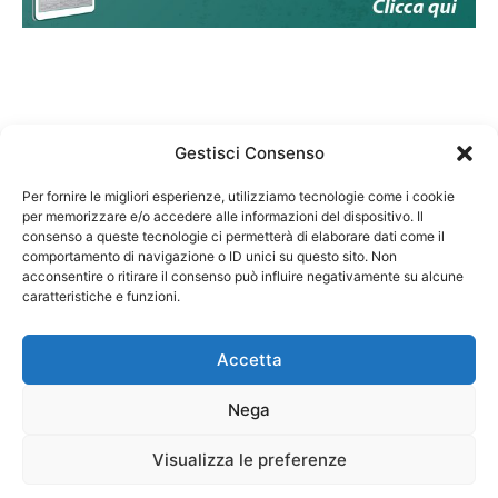
Gestisci Consenso
Per fornire le migliori esperienze, utilizziamo tecnologie come i cookie
per memorizzare e/o accedere alle informazioni del dispositivo. Il
Federazione Nazionale Degli Ordini dei Biologi:
consenso a queste tecnologie ci permetterà di elaborare dati come il
codice fiscale 80069130583
comportamento di navigazione o ID unici su questo sito. Non
Responsabile sito internet www.fnob.it:
acconsentire o ritirare il consenso può influire negativamente su alcune
caratteristiche e funzioni.
Vincenzo D'Anna
Accetta
Nega
Privacy Policy
Cookie Policy
Visualizza le preferenze
Copyright © 2023 Federazione Nazionale degli Ordini dei Biologi, All