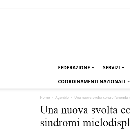
FEDERAZIONE
SERVIZI
COORDINAMENTI NAZIONALI
Home
Agenbio
Una nuova svolta contro l’anemia n
Una nuova svolta co
sindromi mielodispl